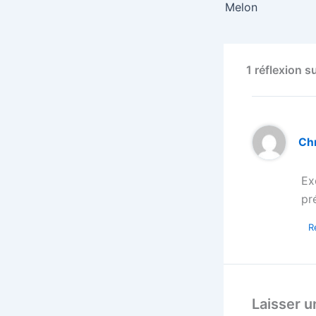
Melon
1 réflexion s
Chr
Ex
pr
R
Laisser 