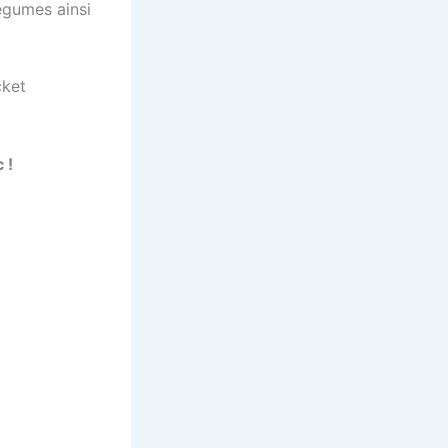
égumes ainsi
cket
 !