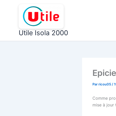
Aller
au
contenu
Utile Isola 2000
Epicie
Par
ricou05
/
1
Comme promi
mise à jour 