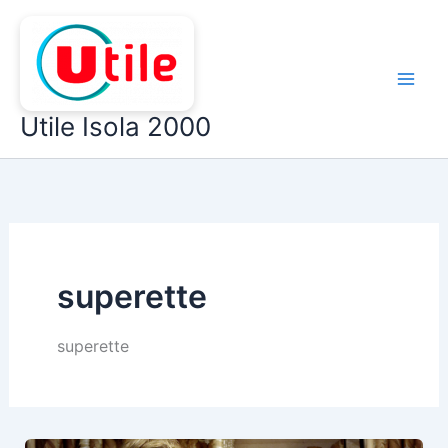
Aller
au
contenu
Utile Isola 2000
superette
superette