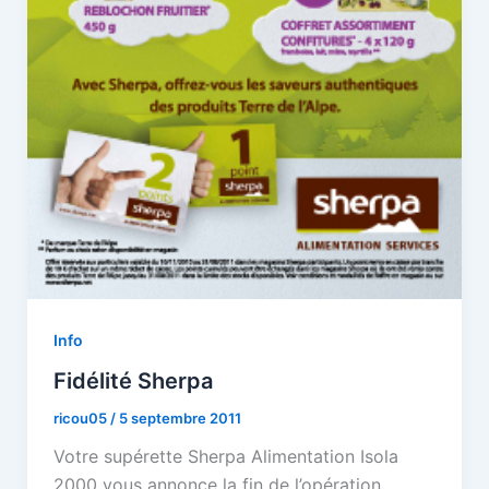
Info
Fidélité Sherpa
ricou05
/
5 septembre 2011
Votre supérette Sherpa Alimentation Isola
2000 vous annonce la fin de l’opération